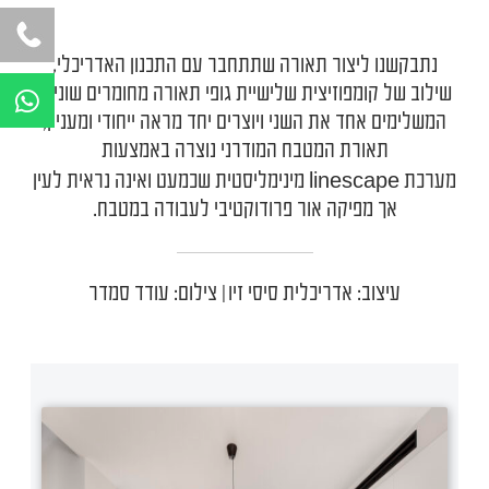
נתבקשנו ליצור תאורה שתתחבר עם התכנון האדריכלי,
W
שילוב של קומפוזיצית שלישיית גופי תאורה מחומרים שונים,
h
המשלימים אחד את השני ויוצרים יחד מראה ייחודי ומעניין,
a
תאורת המטבח המודרני נוצרה באמצעות
t
linescape
מערכת
מינימליסטית שכמעט ואינה נראית לעין
s
אך מפיקה אור פרודוקטיבי לעבודה במטבח.
a
p
p
עיצוב: אדריכלית סיסי זיו | צילום: עודד סמדר