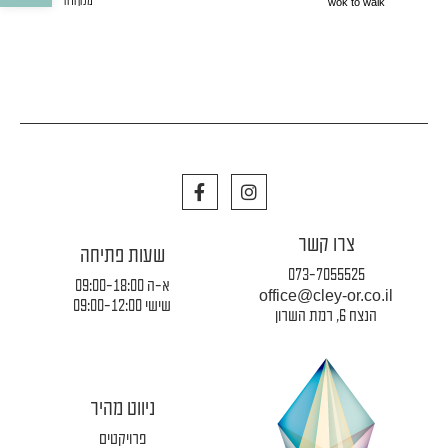
wok to walk
מלון ורה
F
I
a
n
c
s
e
t
צרו קשר
b
a
שעות פתיחה
o
g
073-7055525
א-ה 09:00-18:00
o
r
office@cley-or.co.il
k
a
שישי 09:00-12:00
הנצח 6, רמת השרון
m
ניווט מהיר
פרויקטים