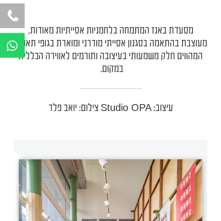
מסעדת באנז המתמחה בלחמניות אסייתיות מאודות,
W
מעוצבת בהתאמה בסגנון אסייתי מודרני ומוארת בגופי תאורה
h
המהווים חלק משמעותי בעיצובה ותורמים לאווירה הכללית
a
במקום.
t
s
a
Studio OPA
עיצוב:
צילום: יואב פלד
p
p