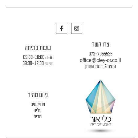
F
I
a
n
c
s
e
t
צרו קשר
b
a
שעות פתיחה
o
g
073-7055525
א-ה 09:00-18:00
o
r
office@cley-or.co.il
k
a
שישי 09:00-12:00
הנצח 6, רמת השרון
m
ניווט מהיר
פרויקטים
עלינו
מדיה