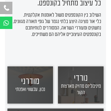
כל עיצוב מתחיל בקונספט.
השילוב בין הקונספטים משול לאומנות אקלקטית.
W
כלי אור מציגה היצע בלתי נגמר של גופי תאורה מגוונים,
h
נחשקים ומעוררי השראה, המסודרים לנוחיותכם
a
בקונספטים העיצוביים אליהם הם משתייכים.
t
s
a
p
p
נורדי
מודרני
מינימליזם מדויק מארצות
נכון, עכשווי ואפנתי
הקור